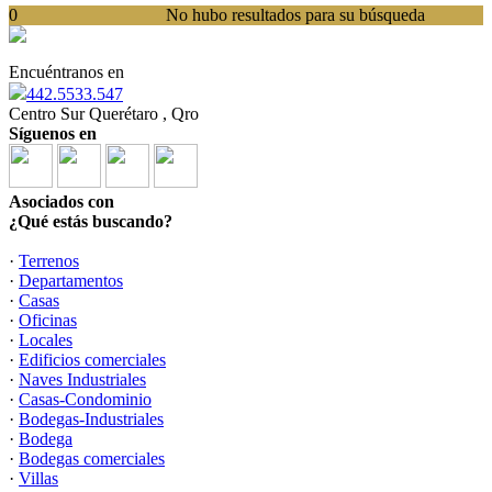
0
No hubo resultados para su búsqueda
Encuéntranos en
442.5533.547
Centro Sur Querétaro , Qro
Síguenos en
Asociados con
¿Qué estás buscando?
·
Terrenos
·
Departamentos
·
Casas
·
Oficinas
·
Locales
·
Edificios comerciales
·
Naves Industriales
·
Casas-Condominio
·
Bodegas-Industriales
·
Bodega
·
Bodegas comerciales
·
Villas