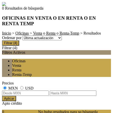
0 Resultados de búsqueda
OFICINAS EN VENTA O EN RENTA O EN
RENTA TEMP
Inicio
>
Oficinas
>
Venta
o
Renta
o
Renta-Temp
> Resultados
Ordenar por
Filtrar
(4)
Filtrar
(4)
Filtros Activos
Oficinas
Venta
Renta
Renta-Temp
Precios
MXN
USD
Aplicar
Apto crédito
0
No hubo resultados para su búsqueda